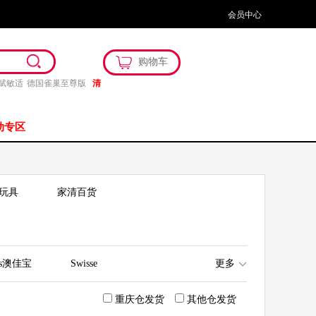
会员中心
购物车
赋敏适
德国雀巢至尊版
清
动专区
玩具
家清百货
res澳佳宝
Swisse
更多
res Way佳思敏
重庆仓发货
其他仓发货