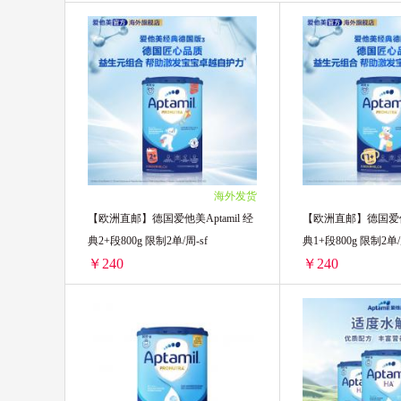
BioIsland佰澳朗德
Maxigenes澳
澳源优驰 Unichi
小蜜蜂 BURT'S B
EZZ
Brita/碧然德
海外发货
【欧洲直邮】德国爱他美Aptamil 经
【欧洲直邮】德国爱他美
典2+段800g 限制2单/周-sf
典1+段800g 限制
￥240
￥240
【欧洲直邮】德国爱他美Aptamil 经典2+段800g 限制2单/周-sf
2罐装 ￥480(￥240/单罐)
2罐装 ￥480(￥240/