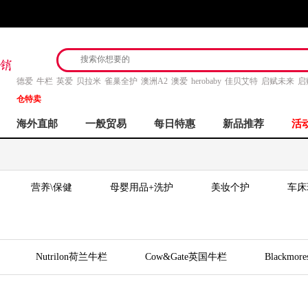
德爱
牛栏
英爱
贝拉米
雀巢全护
澳洲A2
澳爱
herobaby
佳贝艾特
启赋未来
启
仓特卖
海外直邮
一般贸易
每日特惠
新品推荐
活
营养\保健
母婴用品+洗护
美妆个护
车床
Nutrilon荷兰牛栏
Cow&Gate英国牛栏
Blackmo
dix Iron铁元
Aptamil德国爱他美
Life Space
Natu