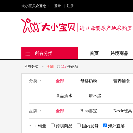
大小宝贝欢迎您！
登录
|
注册
所有分类
首页
跨境商品
所有分类
>
全部
共
118
件商品
分类 ：
全部
母婴奶粉
营养辅食
食品酒水
尿不湿
品牌 ：
全部
Hipp喜宝
Nestle雀巢
GNC健安喜
Ddrops
Flora
↑
↓
销量
跨境商品
国内发货
海外直邮