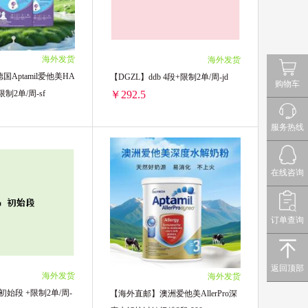
海外发货
海外发货
Aptamil爱他美HA
【DGZL】ddb 4段+限制2单/周-jd
购物车
 限制2单/周-sf
￥292.5
服务热线
【德国直邮】德国Aptamil爱他美HA奶粉 2段 800g 限制2单/周-sf
【DGZL】ddb 4段+限制2单/周-jd
在线咨询
262.5/单罐)
2罐装 ￥585(￥292.5/单罐)
订单查询
返回顶部
海外发货
海外发货
 初始段 +限制2单/周-
【海外直邮】澳洲爱他美AllerPro深