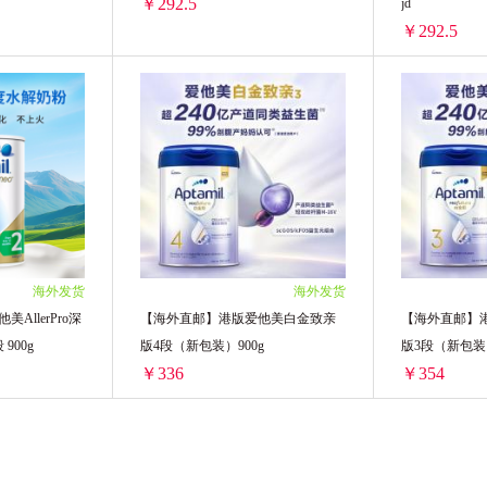
￥292.5
jd
￥292.5
制2单/周-jd
【DGZL】ddb 1段 +限制2单/周-jd
/单罐)
2罐装 ￥585(￥292.5/单罐)
2罐装 ￥585(￥
海外发货
海外发货
AllerPro深
【海外直邮】港版爱他美白金致亲
【海外直邮】
900g
版4段（新包装）900g
版3段（新包装）
￥336
￥354
【海外直邮】澳洲爱他美AllerPro深度水解抗过敏奶粉2段 900g
【海外直邮】港版爱他美白金致亲版4段（新包装）900g